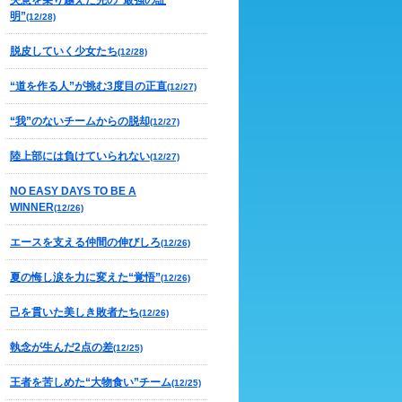
失意を乗り越えた先の“最強の証
明”
(12/28)
脱皮していく少女たち
(12/28)
“道を作る人”が挑む3度目の正直
(12/27)
“我”のないチームからの脱却
(12/27)
陸上部には負けていられない
(12/27)
NO EASY DAYS TO BE A
WINNER
(12/26)
エースを支える仲間の伸びしろ
(12/26)
夏の悔し涙を力に変えた“覚悟”
(12/26)
己を貫いた美しき敗者たち
(12/26)
執念が生んだ2点の差
(12/25)
王者を苦しめた“大物食い”チーム
(12/25)