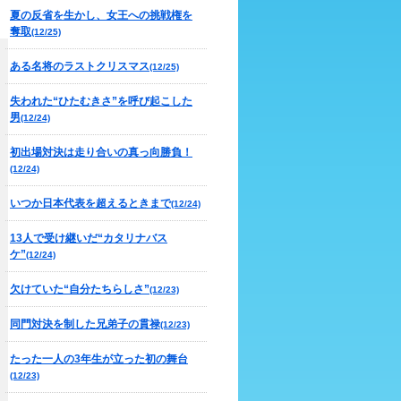
夏の反省を生かし、女王への挑戦権を
奪取
(12/25)
ある名将のラストクリスマス
(12/25)
失われた“ひたむきさ”を呼び起こした
男
(12/24)
初出場対決は走り合いの真っ向勝負！
(12/24)
いつか日本代表を超えるときまで
(12/24)
13人で受け継いだ“カタリナバス
ケ”
(12/24)
欠けていた“自分たちらしさ”
(12/23)
同門対決を制した兄弟子の貫禄
(12/23)
たった一人の3年生が立った初の舞台
(12/23)