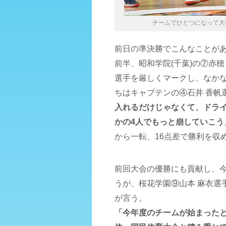
チームでひとつになって大会
前日の準決勝でこんなことが
前半、昭和学院(千葉)の⑦赤
選手を厳しくマークし、なか
ちはキャプテンの④石井 香帆
入れるだけじゃなくて、ドラ
かの4人でもっと崩していこう
から一転、16点差で勝利を収
前回大会の優勝にも貢献し、今
うが、桜花学園⑨山本 麻衣選
が言う。
「今年度のチームが始まったと