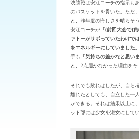
決勝戦は安江コーチの指示も
のバスケットを貫いた。ただ
と、昨年度の悔しさを晴らそ
安江コーチが
「(前回大会で)
ァトーがサボっていたわけでは
をエネルギーにしていました
手も
「気持ちの差かなと思い
と、2点届かなかった理由をそ
それでも敗れはしたが、自ら
離れたとしても、自立した一
ができる。それは結果以上に
ット部には少女を淑女にして