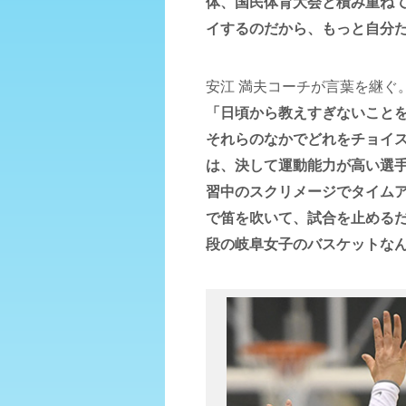
体、国民体育大会と積み重ね
イするのだから、もっと自分
安江 満夫コーチが言葉を継ぐ
「日頃から教えすぎないこと
それらのなかでどれをチョイ
は、決して運動能力が高い選
習中のスクリメージでタイム
で笛を吹いて、試合を止める
段の岐阜女子のバスケットな