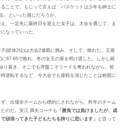
じることで、もじって言えば「バスケットは少年を紳士に
する」といった感じだろうか。
迎え、一足先に最終日を迎えた女子は、大会を通じて、ま
ーになっていった。
子(総体2位)は大会2連覇に挑み、そして、敗れた。王座
)に67-65で敗れ、冬の女王の座を明け渡した。しかし岐
で辿り着き、そこでも序盤こそリードを奪われながら、前
一時逆転するなど、今大会でも接戦を演じたことは称賛に
らず、出場全チームから標的にされながら、昨年のチーム
たのだ。安江 満夫コーチも
「勝負では負けましたが、成
まで頑張ってきた子どもたちを誇りに思います」
と言って