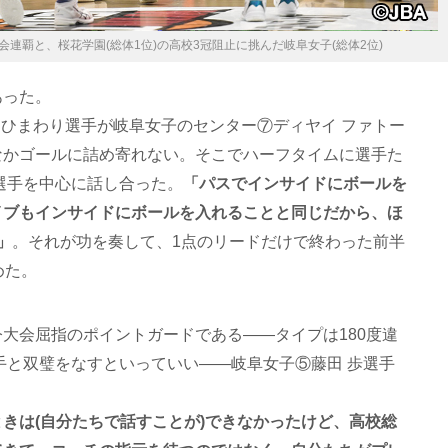
連覇と、桜花学園(総体1位)の高校3冠阻止に挑んだ岐阜女子(総体2位)
あった。
穂 ひまわり選手が岐阜女子のセンター⑦ディヤイ ファトー
なかゴールに詰め寄れない。そこでハーフタイムに選手た
選手を中心に話し合った。
「パスでインサイドにボールを
イブもインサイドにボールを入れることと同じだから、ほ
」
。それが功を奏して、1点のリードだけで終わった前半
めた。
大会屈指のポイントガードである――タイプは180度違
手と双璧をなすといっていい――岐阜女子⑤藤田 歩選手
きは(自分たちで話すことが)できなかったけど、高校総