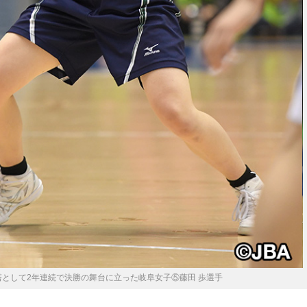
として2年連続で決勝の舞台に立った岐阜女子⑤藤田 歩選手