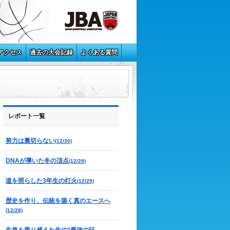
アクセス
過去の大会記録
よくある質問
レポート一覧
努力は裏切らない
(12/30)
DNAが導いた冬の頂点
(12/29)
道を照らした3年生の灯火
(12/29)
歴史を作り、伝統を築く真のエースへ
(12/28)