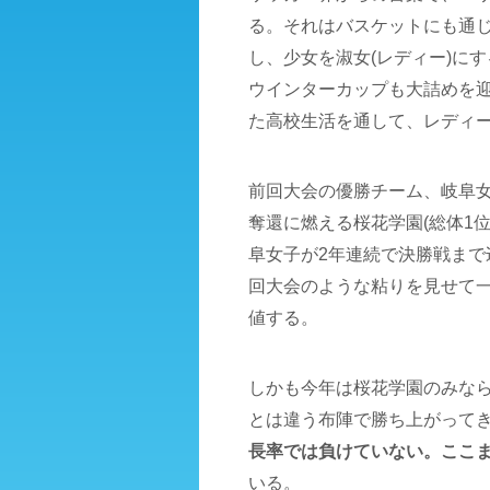
る。それはバスケットにも通
し、少女を淑女(レディー)に
ウインターカップも大詰めを
た高校生活を通して、レディ
前回大会の優勝チーム、岐阜女
奪還に燃える桜花学園(総体1位
阜女子が2年連続で決勝戦ま
回大会のような粘りを見せて
値する。
しかも今年は桜花学園のみな
とは違う布陣で勝ち上がってき
長率では負けていない。ここ
いる。