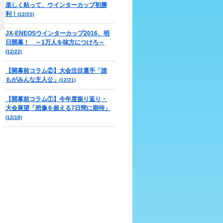
楽しく粘って、ウインターカップ初勝
利！
(12/23)
JX-ENEOSウインターカップ2016、明
日開幕！ ～1万人を味方につけろ～
(12/22)
【開幕前コラム②】大会注目選手「誰
もがみんな主人公」
(12/21)
【開幕前コラム①】今年度振り返り・
大会展望「想像を超える7日間に期待」
(12/18)