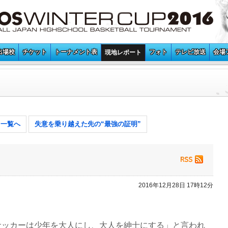
出場校
チケット
トーナメント表
フォト
テレビ放送
会場
現地レポート
一覧へ
失意を乗り越えた先の“最強の証明”
2016年12月28日 17時12分
サッカーは少年を大人にし、大人を紳士にする」と言われ