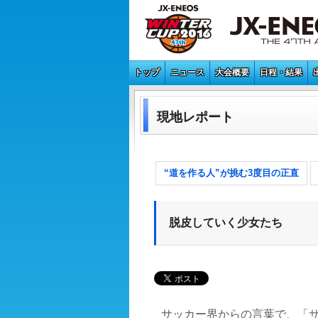
トップ
ニュース
大会概要
日程・結果
現地レポート
“道を作る人”が挑む3度目の正直
脱皮していく少女たち
サッカー界からの言葉で、「