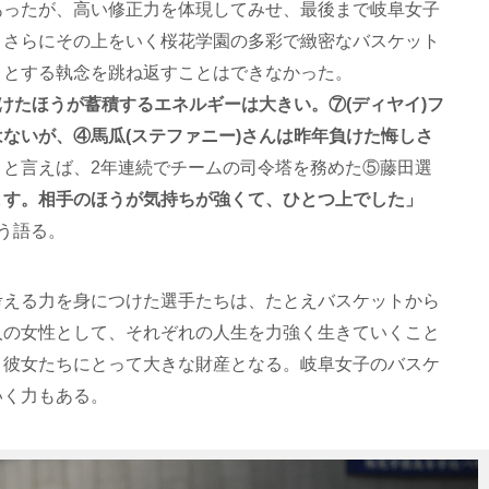
あったが、高い修正力を体現してみせ、最後まで岐阜女子
、さらにその上をいく桜花学園の多彩で緻密なバスケット
うとする執念を跳ね返すことはできなかった。
負けたほうが蓄積するエネルギーは大きい。⑦(ディヤイ)フ
ないが、④馬瓜(ステファニー)さんは昨年負けた悔しさ
」
と言えば、2年連続でチームの司令塔を務めた⑤藤田選
ます。相手のほうが気持ちが強くて、ひとつ上でした」
う語る。
考える力を身につけた選手たちは、たとえバスケットから
人の女性として、それぞれの人生を力強く生きていくこと
、彼女たちにとって大きな財産となる。岐阜女子のバスケ
いく力もある。