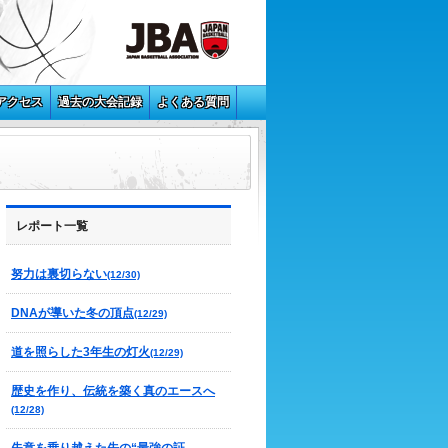
アクセス
過去の大会記録
よくある質問
レポート一覧
努力は裏切らない
(12/30)
DNAが導いた冬の頂点
(12/29)
道を照らした3年生の灯火
(12/29)
歴史を作り、伝統を築く真のエースへ
(12/28)