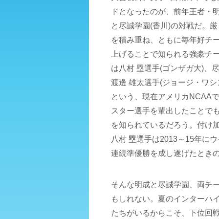
ドとなったのが、前年王者・明
と尽誠学園(香川)の対戦だ。
を積み重ね、ともに毎年好チ
上げることで知られる強豪チ
は八村 塁選手(ゴンザガ大)、
渡邊 雄太選手(ジョージ・ワシ
という、現在アメリカNCAA
スター選手を輩出したことで
を知られているだろう。付け
八村 塁選手は2013～15年に
連続準優勝を成し遂げたとき
そんな明成と尽誠学園、両チ
もしれない。夏のインターハ
たちがいるからこそ、下位回