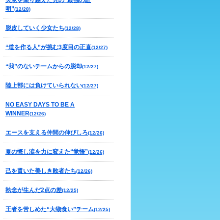
失意を乗り越えた先の“最強の証
明”
(12/28)
脱皮していく少女たち
(12/28)
“道を作る人”が挑む3度目の正直
(12/27)
“我”のないチームからの脱却
(12/27)
陸上部には負けていられない
(12/27)
NO EASY DAYS TO BE A
WINNER
(12/26)
エースを支える仲間の伸びしろ
(12/26)
夏の悔し涙を力に変えた“覚悟”
(12/26)
己を貫いた美しき敗者たち
(12/26)
執念が生んだ2点の差
(12/25)
王者を苦しめた“大物食い”チーム
(12/25)