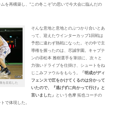
ムを再構築し、“この冬こそ”の思いで今大会に臨んだの
そんな意地と意地とのぶつかり合いとあ
って、迎えたウインターカップ1回戦は
予想に違わず熱戦になった。その中で主
導権を握ったのは、尽誠学園。キャプテ
ンの④松本 雅樹選手を筆頭に、次々と
力強いドライブを仕掛け、シュートをね
じこみファウルをもらう。
「明成がディ
フェンスで圧をかけてくるのは分かって
敗を左右した
いたので、『逃げずに向かって行け』と
言いました」
という色摩 拓也コーチの
ートで体現した。