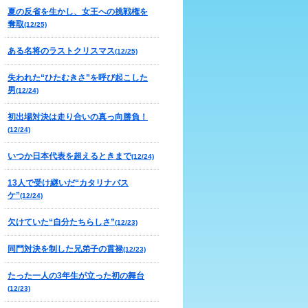
夏の反省を生かし、女王への挑戦権を
奪取
(12/25)
ある名将のラストクリスマス
(12/25)
失われた“ひたむきさ”を呼び起こした
男
(12/24)
初出場対決は走り合いの真っ向勝負！
(12/24)
いつか日本代表を超えるときまで
(12/24)
13人で受け継いだ“カタリナバス
ケ”
(12/24)
欠けていた“自分たちらしさ”
(12/23)
同門対決を制した兄弟子の貫禄
(12/23)
たった一人の3年生が立った初の舞台
(12/23)