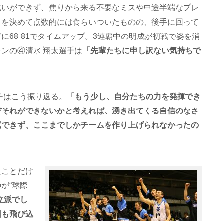
戦いができず、焦りから来る不要なミスや中途半端なプレ
トを決めて点数的には食らいついたものの、後手に回って
に68‐81でタイムアップ。3連覇中の明成が初戦で姿を消
ンの④清水 翔太選手は
「先輩たちに申し訳ない気持ちで
チはこう振り返る。
「もう少し、自分たちの力を発揮でき
ぜそれができないかと考えれば、湧き出てくる自信のなさ
拭できず、ここまでしかチームを作り上げられなかったの
たことだけ
が“球際
立派でし
回も飛び込