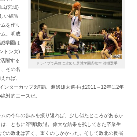
成(宮城)
厳しい練習
ームを作り
ーム。明成
尽誠学園は
ントン大)
で活躍する
ドライブで果敢に攻めた尽誠学園④松本 雅樹選手
も、その名
加えれば、
ウインターカップ3連覇、渡邊雄太選手は2011～12年に2年
の絶対的エースだ。
ームの今年の歩みを振り返れば、少し似たところがあるか
イは、ともに2回戦敗退。偉大な結果を残してきた卒業生
戦での敗北は苦く、重くのしかかった。そして敗北の反省