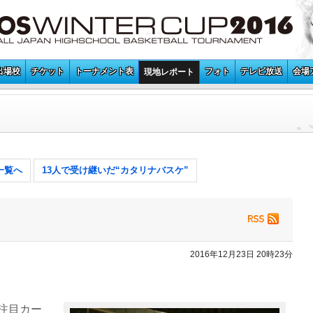
出場校
チケット
トーナメント表
フォト
テレビ放送
会場
現地レポート
一覧へ
13人で受け継いだ“カタリナバスケ”
2016年12月23日 20時23分
注目カー