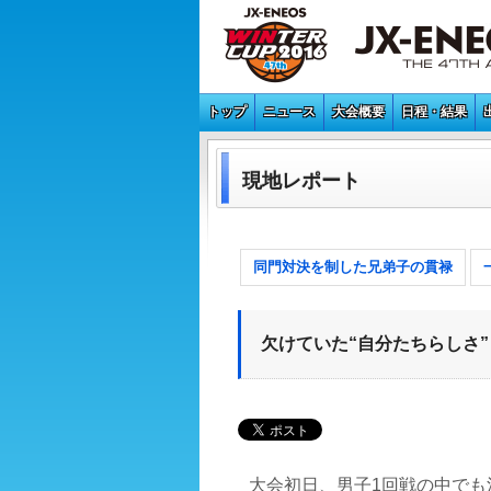
トップ
ニュース
大会概要
日程・結果
現地レポート
同門対決を制した兄弟子の貫禄
欠けていた“自分たちらしさ”
大会初日、男子1回戦の中でも