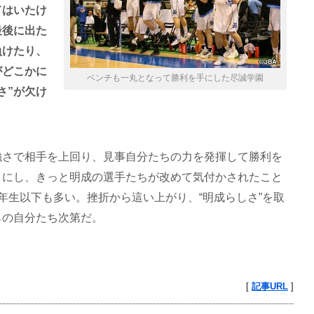
てはいたけ
最後に出た
負けたり、
がどこかに
ベンチも一丸となって勝利を手にした尽誠学園
さ”が欠け
強さで相手を上回り、見事自分たちの力を発揮して勝利を
りにし、きっと明成の選手たちが改めて気付かされたこと
年生以下も多い。挫折から這い上がり、“明成らしさ”を取
らの自分たち次第だ。
[
記事URL
]