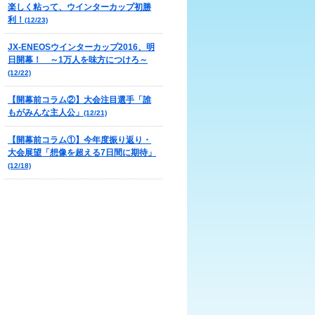
楽しく粘って、ウインターカップ初勝
利！
(12/23)
JX-ENEOSウインターカップ2016、明
日開幕！ ～1万人を味方につけろ～
(12/22)
【開幕前コラム②】大会注目選手「誰
もがみんな主人公」
(12/21)
【開幕前コラム①】今年度振り返り・
大会展望「想像を超える7日間に期待」
(12/18)