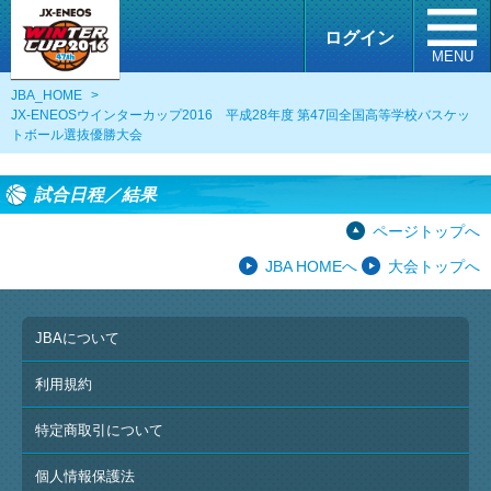
ログイン
MENU
JBA_HOME
>
JX-ENEOSウインターカップ2016 平成28年度 第47回全国高等学校バスケッ
トボール選抜優勝大会
試合日程／結果
ページトップへ
JBA HOMEへ
大会トップへ
JBAについて
利用規約
特定商取引について
個人情報保護法