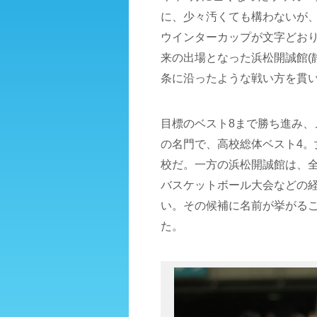
に、少々汚くても構わないが
ウインターカップが文字どおり冬
来の出場となった浜松開誠館(
条に沿ったような戦い方を貫
目標のベスト8まで勝ち進み
の名門で、高校総体ベスト4。
校だ。一方の浜松開誠館は、
バスケットボール大会などの
い。その候補に名前が挙がる
た。