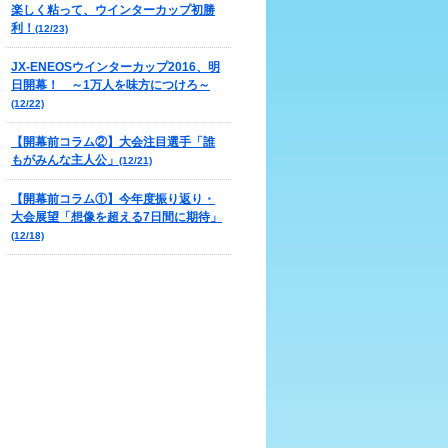
楽しく粘って、ウインターカップ初勝
利！
(12/23)
JX-ENEOSウインターカップ2016、明
日開幕！ ～1万人を味方につけろ～
(12/22)
【開幕前コラム②】大会注目選手「誰
もがみんな主人公」
(12/21)
【開幕前コラム①】今年度振り返り・
大会展望「想像を超える7日間に期待」
(12/18)