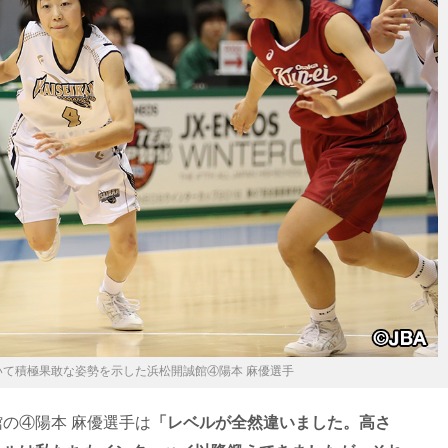
いて積極果敢な姿勢を示した浜松開誠館④陽本 麻優選手
の④陽本 麻優選手は
「レベルが全然違いました。高さ