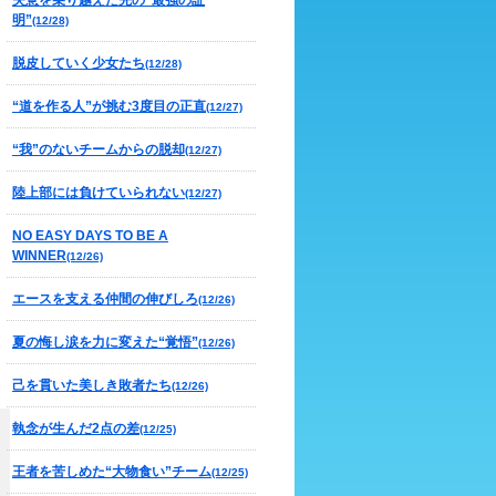
失意を乗り越えた先の“最強の証
明”
(12/28)
脱皮していく少女たち
(12/28)
“道を作る人”が挑む3度目の正直
(12/27)
“我”のないチームからの脱却
(12/27)
陸上部には負けていられない
(12/27)
NO EASY DAYS TO BE A
WINNER
(12/26)
エースを支える仲間の伸びしろ
(12/26)
夏の悔し涙を力に変えた“覚悟”
(12/26)
己を貫いた美しき敗者たち
(12/26)
執念が生んだ2点の差
(12/25)
王者を苦しめた“大物食い”チーム
(12/25)