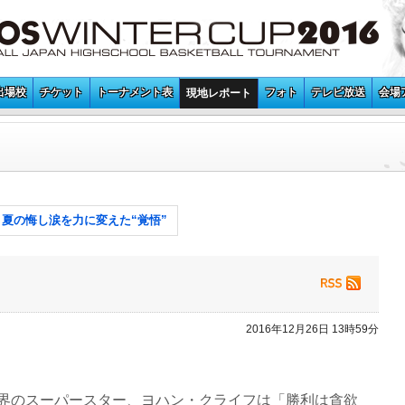
出場校
チケット
トーナメント表
フォト
テレビ放送
会場
現地レポート
夏の悔し涙を力に変えた“覚悟”
2016年12月26日 13時59分
ー界のスーパースター、ヨハン・クライフは「勝利は貪欲