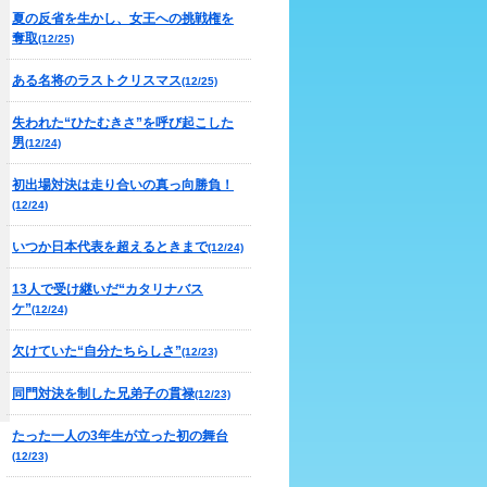
夏の反省を生かし、女王への挑戦権を
奪取
(12/25)
ある名将のラストクリスマス
(12/25)
失われた“ひたむきさ”を呼び起こした
男
(12/24)
初出場対決は走り合いの真っ向勝負！
(12/24)
いつか日本代表を超えるときまで
(12/24)
13人で受け継いだ“カタリナバス
ケ”
(12/24)
欠けていた“自分たちらしさ”
(12/23)
同門対決を制した兄弟子の貫禄
(12/23)
たった一人の3年生が立った初の舞台
(12/23)