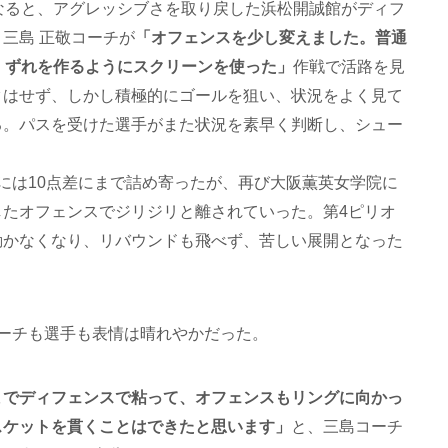
なると、アグレッシブさを取り戻した浜松開誠館がディフ
三島 正敬コーチが
「オフェンスを少し変えました。普通
、ずれを作るようにスクリーンを使った」
作戦で活路を見
クはせず、しかし積極的にゴールを狙い、状況をよく見て
る。パスを受けた選手がまた状況を素早く判断し、シュー
には10点差にまで詰め寄ったが、再び大阪薫英女学院に
したオフェンスでジリジリと離されていった。第4ピリオ
動かなくなり、リバウンドも飛べず、苦しい展開となった
しコーチも選手も表情は晴れやかだった。
までディフェンスで粘って、オフェンスもリングに向かっ
スケットを貫くことはできたと思います」
と、三島コーチ