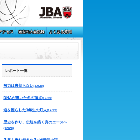
アクセス
過去の大会記録
よくある質問
レポート一覧
努力は裏切らない
(12/30)
DNAが導いた冬の頂点
(12/29)
道を照らした3年生の灯火
(12/29)
歴史を作り、伝統を築く真のエースへ
(12/28)