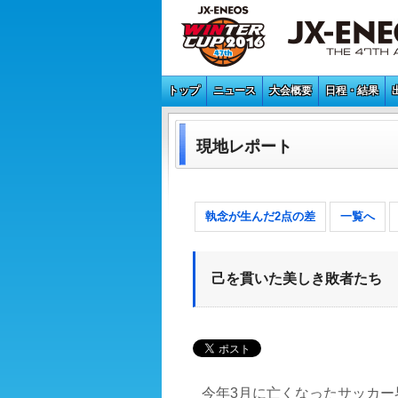
トップ
ニュース
大会概要
日程・結果
現地レポート
執念が生んだ2点の差
一覧へ
己を貫いた美しき敗者たち
今年3月に亡くなったサッカ