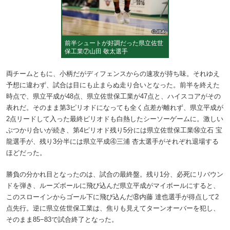
前半シュートが好調だった県立佐世
保工業⑦山田 敬太選手
両チームともに、小柄だがディフェンスからの速攻が持ち味。それゆえ
予想に違わず、試合は目にも止まらぬ走り合いとなった。前半を終えた
時点で、県立平成が48点、県立佐世保工業が47点と、ハイスコアがその
表れだ。そのまま第3ピリオドになっても全く点差が離れず、県立平成が
2点リードして入った最終ピリオドも白熱したシーソーゲームに。激しい
ぶつかり合いが続き、第4ピリオド残り5分には県立佐世保工業⑭立石 宝
龍選手が、残り3分半には県立平成④三浦 杏太選手がそれぞれ退場する
ほどだった。
勝負の分かれ目となったのは、試合の最終盤。残り1分、必死にリバウン
ドを弾き、ルーズボールに飛び込んだ県立平成がマイボールにすると、
このスローインからゴール下に飛び込んだ⑧内藤 達也選手が得点して2
点先行。逆に県立佐世保工業は、焦りも見えてターンオーバーを犯し、
そのまま85−83で試合終了となった。