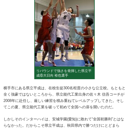
リバウンドで強さを発揮した県立平
成⑥大日向 裕也選手
横手市にある県立平成は、在校生徒300名程度の小さな公立校。もともと
全く強豪ではないところから、県立能代工業出身の佐々木 信吾コーチが
2008年に赴任し、厳しい練習を積み重ねてレベルアップしてきた。そし
てこの夏、県立能代工業を破って初めて全国への扉を開いたのだ。
しかしそのインターハイは、安城学園(愛知)に敗れて“全国初勝利”とはな
らなかった。だからこそ県立平成は、秋田県内で勝つだけにとどまら