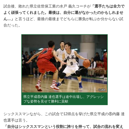
試合後、敗れた県立佐世保工業の水戸 義久コーチが
「選手たちは全力で
よく頑張ってくれました。最後は、自分に運がなかったのかもしれませ
ん…」
と言うほど、最後の最後までどちらに勝負が転ぶか分からない試
合だった。
県立平成⑧内藤 達也選手は途中出場し、アグレッシ
ブな姿勢を見せて勝利に貢献
シックススマンながら、この試合で12得点を挙げた県立平成の⑧内藤 達
也選手は言う。
「自分はシックススマンという役割に誇りを持って、試合の流れを変え