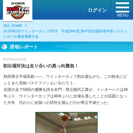
ログイン
MENU
JBA_HOME
>
JX-ENEOSウインターカップ2016 平成28年度 第47回全国高等学校バスケッ
トボール選抜優勝大会
現地レポート
2016年12月24日
初出場対決は走り合いの真っ向勝負！
秋田県立平成高校――。ウインターカップ初出場ながら、この校名にピ
ンときた高校バスケファンもいるだろう。
全国大会で58回の優勝を誇る名門・県立能代工業が、インターハイは48
年ぶり、ウインターカップは46年ぶりに出場を逃したことが話題になっ
た今年、代わりに全国への切符を掴んだのが県立平成だった。