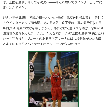
ず、全国初勝利、そしてその先へ――そんな思いでウインターカップに
乗り込んできた。
迎えた男子1回戦、初戦の相手となった長崎・県立佐世保工業も、奇しく
もウインターカップ初出場。その県立佐世保工業は、夏の県予選(vs 長
崎西)で39点差の大敗を喫しながら、冬にかけて急成長を遂げ、悲願の全
国出場を勝ち取ったチームだ。そんな両チームの“全国初勝利”を懸けた戦
いを見守ろうと、Dコートのあるサブアリーナには入場制限がかかるほ
ど多くの応援団とバスケットボールファンが詰めかけた。