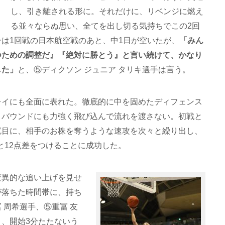
し、引き離される形に。それだけに、リベンジに燃え
る並々ならぬ思い、全てを出し切る気持ちでこの2回
は1回戦の日本航空戦のあと、中1日が空いたが、
「みん
つための調整だ』『絶対に勝とう』と言い続けて、かなり
した」
と、⑤ディクソン ジュニア タリキ選手は言う。
レイにも全面に表れた。徹底的に中を固めたディフェンス
リバウンドにも力強く飛び込んで流れを渡さない。初戦と
尻目に、相手のお株を奪うような速攻を次々と繰り出し、
7と12点差をつけることに成功した。
驚異的な追い上げを見せ
が落ちた時間帯に、持ち
 周希選手、⑤重冨 友
、開始3分たたないう