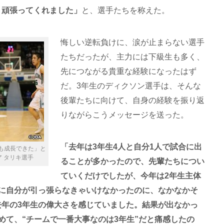
く頑張ってくれました」
と、選手たちを称えた。
悔しい逆転負けに、涙が止まらない選手
たちだったが、主力には下級生も多く、
先につながる貴重な経験になったはず
だ。3年生のディクソン選手は、そんな
後輩たちに向けて、自身の経験を振り返
りながらこうメッセージを送った。
「去年は3年生4人と自分1人で試合に出
も成長できた」と
 タリキ選手
ることが多かったので、先輩たちについ
ていくだけでしたが、今年は2年生主体
きに自分が引っ張らなきゃいけなかったのに、なかなかそ
去年の3年生の偉大さを感じていました。結果が出なかっ
めて、“チームで一番大事なのは3年生”だと痛感したの