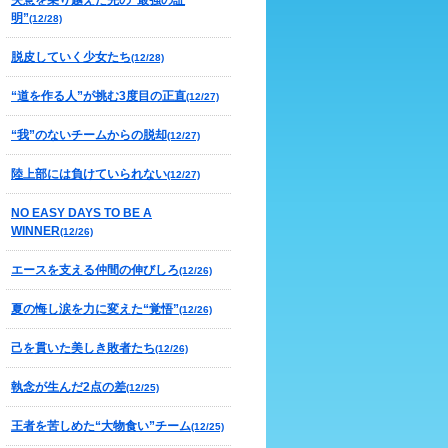
失意を乗り越えた先の“最強の証
明”
(12/28)
脱皮していく少女たち
(12/28)
“道を作る人”が挑む3度目の正直
(12/27)
“我”のないチームからの脱却
(12/27)
陸上部には負けていられない
(12/27)
NO EASY DAYS TO BE A
WINNER
(12/26)
エースを支える仲間の伸びしろ
(12/26)
夏の悔し涙を力に変えた“覚悟”
(12/26)
己を貫いた美しき敗者たち
(12/26)
執念が生んだ2点の差
(12/25)
王者を苦しめた“大物食い”チーム
(12/25)