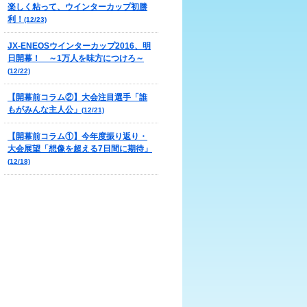
楽しく粘って、ウインターカップ初勝
利！
(12/23)
JX-ENEOSウインターカップ2016、明
日開幕！ ～1万人を味方につけろ～
(12/22)
【開幕前コラム②】大会注目選手「誰
もがみんな主人公」
(12/21)
【開幕前コラム①】今年度振り返り・
大会展望「想像を超える7日間に期待」
(12/18)