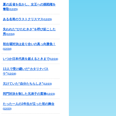
夏の反省を生かし、女王への挑戦権を
奪取
(12/25)
ある名将のラストクリスマス
(12/25)
失われた“ひたむきさ”を呼び起こした
男
(12/24)
初出場対決は走り合いの真っ向勝負！
(12/24)
いつか日本代表を超えるときまで
(12/24)
13人で受け継いだ“カタリナバス
ケ”
(12/24)
欠けていた“自分たちらしさ”
(12/23)
同門対決を制した兄弟子の貫禄
(12/23)
たった一人の3年生が立った初の舞台
(12/23)