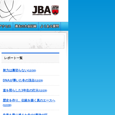
アクセス
過去の大会記録
よくある質問
レポート一覧
努力は裏切らない
(12/30)
DNAが導いた冬の頂点
(12/29)
道を照らした3年生の灯火
(12/29)
歴史を作り、伝統を築く真のエースへ
(12/28)