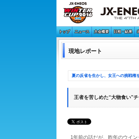
トップ
ニュース
大会概要
日程・結果
現地レポート
夏の反省を生かし、女王への挑戦権
王者を苦しめた“大物食い”チ
1年前の話だが、昨年のウイン