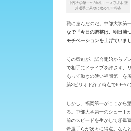
中部大学第一の2年生エース⑨坂本 聖
芽選手は果敢に攻めて23得点
戦に臨んだのだ。中部大学第一
なで『今日の調整は、明日勝
モチベーションを上げていま
その気迫が、試合開始からプ
で相手にドライブを許さず、
あって動きの硬い福岡第一を
第3ピリオド終了時点で69−5
しかし、福岡第一がここから
る。中部大学第一のシュート
前のスピードを生かして④重冨
希選手らが次々に得点。なんと