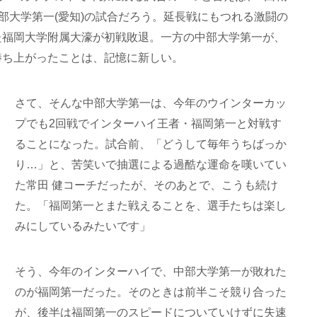
中部大学第一(愛知)の試合だろう。延長戦にもつれる激闘の
た福岡大学附属大濠が初戦敗退。一方の中部大学第一が、
勝ち上がったことは、記憶に新しい。
さて、そんな中部大学第一は、今年のウインターカッ
プでも2回戦でインターハイ王者・福岡第一と対戦す
ることになった。試合前、「どうして毎年うちばっか
り…」と、苦笑いで抽選による過酷な運命を嘆いてい
た常田 健コーチだったが、そのあとで、こうも続け
た。「福岡第一とまた戦えることを、選手たちは楽し
みにしているみたいです」
そう、今年のインターハイで、中部大学第一が敗れた
のが福岡第一だった。そのときは前半こそ競り合った
が、後半は福岡第一のスピードについていけずに失速