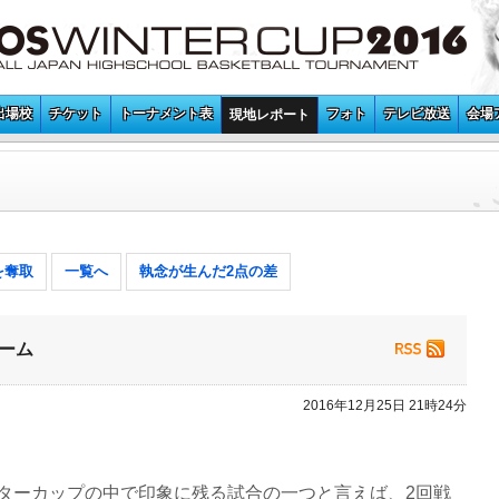
出場校
チケット
トーナメント表
フォト
テレビ放送
会場
現地レポート
を奪取
一覧へ
執念が生んだ2点の差
ーム
2016年12月25日 21時24分
ターカップの中で印象に残る試合の一つと言えば、2回戦