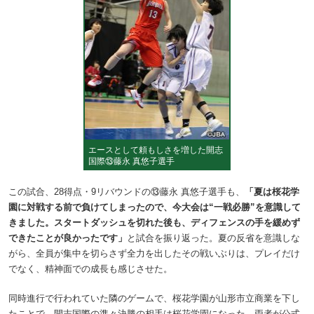
エースとして頼もしさを増した開志
国際⑬藤永 真悠子選手
この試合、28得点・9リバウンドの⑬藤永 真悠子選手も、
「夏は桜花学
園に対戦する前で負けてしまったので、今大会は“一戦必勝”を意識して
きました。スタートダッシュを切れた後も、ディフェンスの手を緩めず
できたことが良かったです」
と試合を振り返った。夏の反省を意識しな
がら、全員が集中を切らさず全力を出したその戦いぶりは、プレイだけ
でなく、精神面での成長も感じさせた。
同時進行で行われていた隣のゲームで、桜花学園が山形市立商業を下し
たことで、開志国際の準々決勝の相手は桜花学園になった。両者が公式