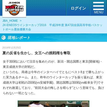
ログイン
MENU
JBA_HOME
>
JX-ENEOSウインターカップ2016 平成28年度 第47回全国高等学校バスケッ
トボール選抜優勝大会
現地レポート
2016年12月25日
夏の反省を生かし、女王への挑戦権を奪取
女子3回戦において注目を集めたのが、新潟・開志国際と東京(開催地)・
東京成徳大学の対戦だ。
というのも、両者は今年のインターハイでともにベスト8まで勝ち上がっ
た実力あるチーム。また、昨年のウインターカップを振り返れば、東京
成徳大学は初戦の2回戦(vs安城学園)、開志国際は3回戦(vs岐阜女子)でそ
れぞれ敗退しており、“前回大会の悔しさを晴らす”という意味でも、負け
られない一戦となった。