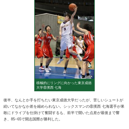
積極的にリングに向かった東京成徳
大学⑧濱西 七海
後半、なんとか手を打ちたい東京成徳大学だったが、苦しいシュートが
続いてなかなか差を縮められない。シックスマンの⑧濱西 七海選手が果
敢にドライブを仕掛けて奮闘するも、前半で開いた点差が最後まで響
き、85−65で開志国際が勝利した。