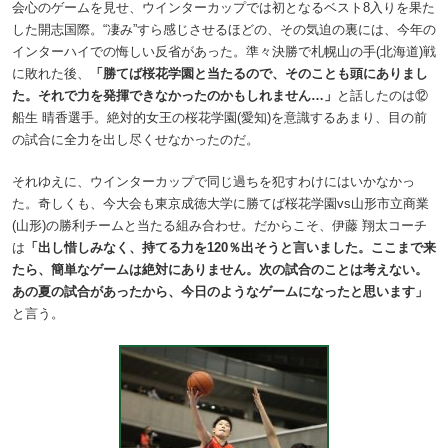
会心のゲームを見せ、ウインターカップでは初となるベスト8入りを果た
した開志国際。“凄み”すら感じさせるほどの、その気迫の裏には、今年の
インターハイでの悔しい反省があった。準々決勝で札幌山の手(北海道)戦
に敗れた後、
「勝てば桜花学園と当たるので、そのことも頭にありまし
た。それで力を発揮できなかったのかもしれません…」
と話したのは⑫
船生 晴香選手。絶対的女王の桜花学園(愛知)を意識するあまり、目の前
の試合に全力を出し尽くせなかったのだ。
それゆえに、ウインターカップで同じ過ちを犯すわけにはいかなかっ
た。奇しくも、今大会も東京成徳大学に勝てば桜花学園vs山形市立商業
(山形)の勝利チームと当たる組み合わせ。だからこそ、伊藤 翔太コーチ
は
「出し惜しみなく、持てる力を120％出そうと言いました。ここまで来
たら、簡単なゲームは絶対にありません。次の試合のことは考えない。
あの夏の試合があったから、今日のようなゲームになったと思います」
と言う。