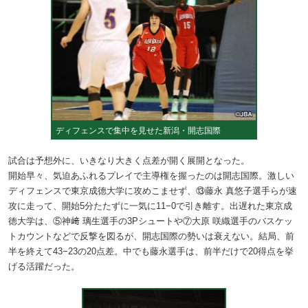
ディフェンスで集中を見せた新潟・開志国際
試合は予想外に、いきなり大きく点差が開く展開となった。
開始早々、気迫あふれるプレイで主導権を握ったのは開志国際。激しい
ディフェンスで東京成徳大学に攻めこませず、⑬藤永 真悠子選手らが速
攻に走って、開始5分たたずに一気に11−0で引き離す。出遅れた東京成
徳大学は、⑤神﨑 璃生選手の3Pシュートや⑦大原 咲織選手のバスケッ
トカウントなどで反撃を図るが、開志国際の勢いは衰えない。結局、前
半を終えて43−23の20点差。中でも藤永選手は、前半だけで20得点を挙
げる活躍だった。