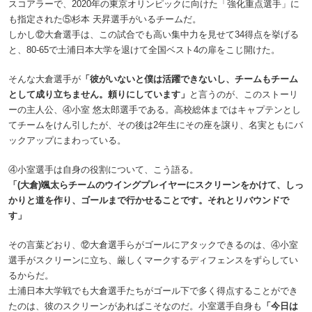
スコアラーで、2020年の東京オリンピックに向けた「強化重点選手」に
も指定された⑤杉本 天昇選手がいるチームだ。
しかし⑫大倉選手は、この試合でも高い集中力を見せて34得点を挙げる
と、80-65で土浦日本大学を退けて全国ベスト4の扉をこじ開けた。
そんな大倉選手が
「彼がいないと僕は活躍できないし、チームもチーム
として成り立ちません。頼りにしています」
と言うのが、このストーリ
ーの主人公、④小室 悠太郎選手である。高校総体まではキャプテンとし
てチームをけん引したが、その後は2年生にその座を譲り、名実ともにバ
ックアップにまわっている。
④小室選手は自身の役割について、こう語る。
「(大倉)颯太らチームのウイングプレイヤーにスクリーンをかけて、しっ
かりと道を作り、ゴールまで行かせることです。それとリバウンドで
す」
その言葉どおり、⑫大倉選手らがゴールにアタックできるのは、④小室
選手がスクリーンに立ち、厳しくマークするディフェンスをずらしてい
るからだ。
土浦日本大学戦でも大倉選手たちがゴール下で多く得点することができ
たのは、彼のスクリーンがあればこそなのだ。小室選手自身も
「今日は