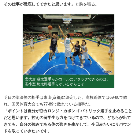
その仕事が徹底してできたと思います」
と胸を張る。
⑫大倉 颯太選手らがゴールにアタックできるのは、
④小室 悠太郎選手らがいるからこそ
明日の準決勝の相手は東山(京都)に決定した。高校総体では69-80で敗
れ、国民体育大会でも77-89で敗れている相手だ。
「ポイントは自分が⑨カロンジ・カボンゴ パトリック選手を止めること
だと思います。控えの留学生も力をつけてきているので、どちらが出て
きても、自分の強みである体の強さを生かして、今日みたいにリバウン
ドを取っていきたいです」