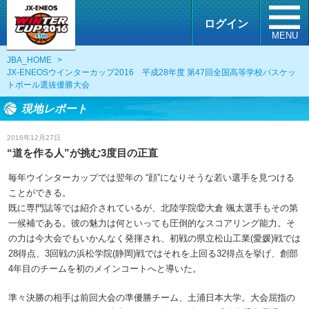
ログイン
MENU
JBA_HOME
>
JX-ENEOSウインターカップ2016 平成28年度 第47回全国高等学校バスケッ
トボール選抜優勝大会
現地レポート
2016年12月27日
“道を作る人”が挑む3度目の正直
毎年ウインターカップでは翌年の “顔”になりそうな若い選手を見つける
ことができる。
既に専門誌等では紹介されているが、北陸学院⑫大倉 颯太選手もその第
一候補である。彼の魅力は何といっても圧倒的なスコアリング能力。そ
の力は今大会でもいかんなく発揮され、初戦の県立松山工業(愛媛)戦では
28得点、3回戦の浜松学院(静岡)戦ではそれを上回る32得点を挙げ、創部
4年目のチームを初のメインコートへと導いた。
準々決勝の相手は前回大会の準優勝チーム、土浦日本大学。大会屈指の