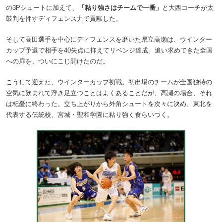
の3Pシュートに加えて、
「粘り強さはチームで一番」
と大西コーチが太
鼓判を押すディフェンス力で貢献した。
そして高田選手を中心にディフェンスを磨いた県立高瀬は、ウインター
カップ予選で相手を40失点に抑えてリベンジ達成。追い求めてきた全国
への扉を、ついにこじ開けたのだ。
こうして迎えた、ウインターカップ初戦。初出場のチームが全国独特の
空気に飲まれて浮き足立つことはよくあることだが、高瀬の場合、それ
は杞憂に終わった。立ち上がりから外角シュートを次々に決め、東北を
代表する伝統校、宮城・聖和学園に粘り強く食らいつく。