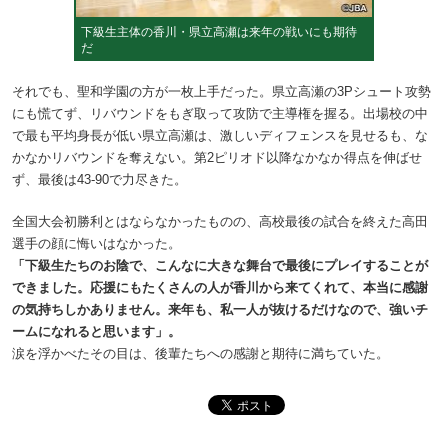
下級生主体の香川・県立高瀬は来年の戦いにも期待
だ
それでも、聖和学園の方が一枚上手だった。県立高瀬の3Pシュート攻勢
にも慌てず、リバウンドをもぎ取って攻防で主導権を握る。出場校の中
で最も平均身長が低い県立高瀬は、激しいディフェンスを見せるも、な
かなかリバウンドを奪えない。第2ピリオド以降なかなか得点を伸ばせ
ず、最後は43‐90で力尽きた。
全国大会初勝利とはならなかったものの、高校最後の試合を終えた高田
選手の顔に悔いはなかった。
「下級生たちのお陰で、こんなに大きな舞台で最後にプレイすることが
できました。応援にもたくさんの人が香川から来てくれて、本当に感謝
の気持ちしかありません。来年も、私一人が抜けるだけなので、強いチ
ームになれると思います」。
涙を浮かべたその目は、後輩たちへの感謝と期待に満ちていた。