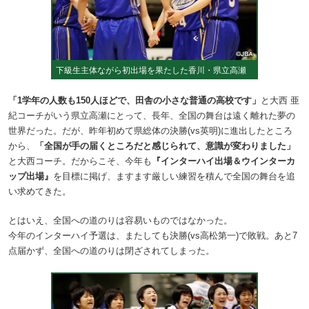
下級生主体ながら初出場を果たした香川・県立高瀬
「1学年の人数も150人ほどで、田舎の小さな普通の高校です」
と大西 亜
紀コーチがいう県立高瀬にとって、長年、全国の舞台は遠く離れた夢の
世界だった。だが、昨年初めて県総体の決勝(vs英明)に進出したところ
から、
「全国が手の届くところだと感じられて、意識が変わりました」
と大西コーチ。だからこそ、今年も
『インターハイ出場＆ウインターカ
ップ出場』
を目標に掲げ、ますます厳しい練習を積んで全国の舞台を追
い求めてきた。
とはいえ、全国への道のりは容易いものではなかった。
今年のインターハイ予選は、またしても決勝(vs高松第一)で敗戦。あと7
点届かず、全国への道のりは閉ざされてしまった。