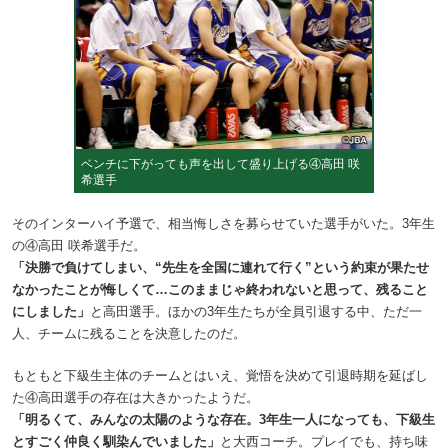
ベンチに下がっても声を出して盛り上げる④高田 咲
希選手
そのインターハイ予選で、相当悔しさを募らせていた選手がいた。3年生
の④高田 咲希選手だ。
「決勝で負けてしまい、“先生を全国に連れて行く”という約束が果たせ
なかったことが悔しくて…このままじゃ終われないと思って、残ること
にしました」
と高田選手。ほかの3年生たちが全員引退する中、ただ一
人、チームに残ることを決意したのだ。
もともと下級生主体のチームとはいえ、覚悟を決めて引退時期を延ばし
た④高田選手の存在は大きかったようだ。
「明るくて、みんなの太陽のような存在。3年生一人になっても、下級生
とすごく仲良く馴染んでいました」
と大西コーチ。プレイでも、持ち味