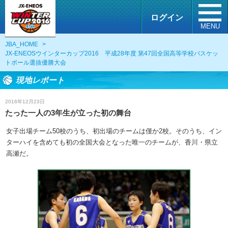
ログイン
MENU
JBA_HOME
>
JX-ENEOSウインターカップ2016 平成28年度 第47回全国高等学校バスケッ
トボール選抜優勝大会
現地レポート
2016年12月23日
たった一人の3年生が立った初の舞台
女子出場チーム50校のうち、初出場のチームは僅か2校。そのうち、イン
ターハイを含めても初の全国大会となった唯一のチームが、香川・県立
高瀬だ。