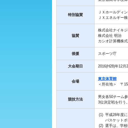
ＪＸホールディン
特別協賛
ＪＸエネルギー株
株式会社ナイキジ
協賛
株式会社 明治
カシオ計算機株式
後援
スポーツ庁
大会期日
2016(H28)年12
東京体育館
会場
＜所在地＞ 〒151
男女各50チーム
競技方法
3位決定戦を行う
(1)
平成28年度
バスケットボ
(2)
選手は、学校