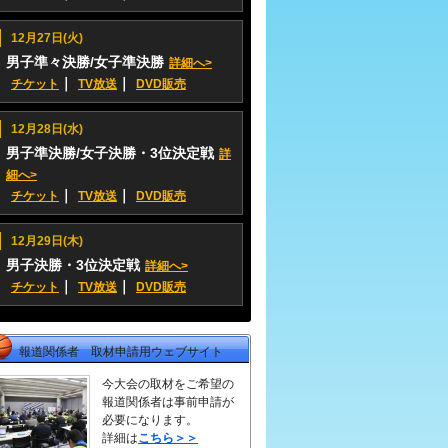
12月27日(火)
男子準々決勝/女子準決勝
詳細へ>
｜
｜
チケット
TV放送
DVD販売
12月28日(水)
男子準決勝/女子決勝・3位決定戦
詳
細へ>
｜
｜
チケット
TV放送
DVD販売
12月29日(木)
男子決勝・3位決定戦
詳細へ>
｜
｜
チケット
TV放送
DVD販売
報道関係者 取材申請用ウェブサイト
今大会の取材をご希望の
報道関係者は事前申請が
必要になります。
詳細は
こちら＞＞