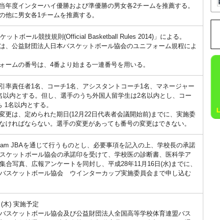
当年度インターハイ優勝および準優勝の男女各2チームを推薦する。
の他に男女各1チームを推薦する。
ットボール競技規則(Official Basketball Rules 2014)」による。
は、公益財団法人日本バスケットボール協会のユニフォーム規程によ
ォームの番号は、4番より始まる一連番号を用いる。
引率責任者1名、コーチ1名、アシスタントコーチ1名、マネージャー
5名以内とする。但し、選手のうち外国人留学生は2名以内とし、コー
ち 1名以内とする。
変更は、定められた期日(12月22日代表者会議開始前)までに、実施委
なければならない。選手の変更があっても番号の変更はできない。
eam JBAを通じて行うものとし、必要事項を記入の上、学校長の承諾
スケットボール協会の承諾印を受けて、学校医の診断書、医科学ア
集合写真、広報アンケートを同封し、平成28年11月16日(水)までに、
バスケットボール協会 ウインターカップ実施委員会まで申し込む
日(木) 実施予定
バスケットボール協会及び公益財団法人全国高等学校体育連盟バス