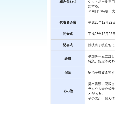
組み合わせ
ケットボール専門
知する。
※同日18時頃、
代表者会議
平成28年12月22
開会式
平成28年12月22
閉会式
競技終了後直ちに
参加チームに対し
経費
特急、指定等の料
宿泊
宿泊を斡旋希望す
提出書類に記載さ
ラムや大会公式サ
その他
とがある。
そのほか、個人情