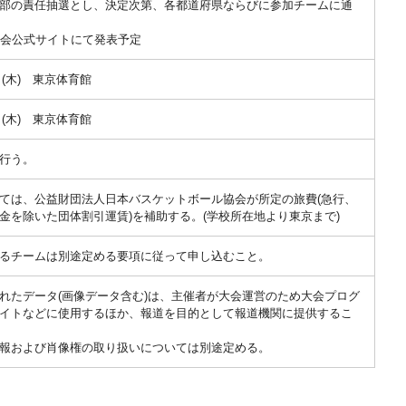
部の責任抽選とし、決定次第、各都道府県ならびに参加チームに通
大会公式サイトにて発表予定
日(木) 東京体育館
日(木) 東京体育館
行う。
ては、公益財団法人日本バスケットボール協会が所定の旅費(急行、
金を除いた団体割引運賃)を補助する。(学校所在地より東京まで)
るチームは別途定める要項に従って申し込むこと。
れたデータ(画像データ含む)は、主催者が大会運営のため大会プログ
イトなどに使用するほか、報道を目的として報道機関に提供するこ
報および肖像権の取り扱いについては別途定める。