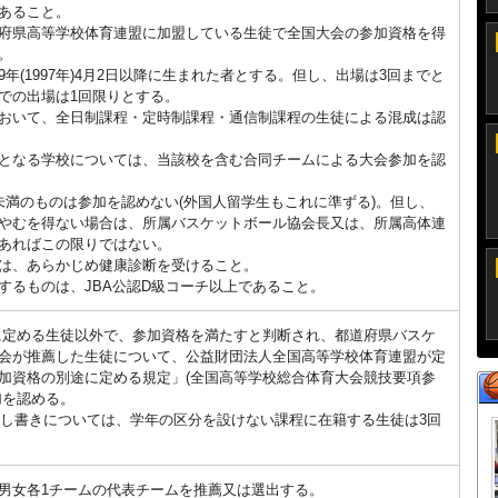
あること。
府県高等学校体育連盟に加盟している生徒で全国大会の参加資格を得
。
年(1997年)4月2日以降に生まれた者とする。但し、出場は3回までと
での出場は1回限りとする。
おいて、全日制課程・定時制課程・通信制課程の生徒による混成は認
となる学校については、当該校を含む合同チームによる大会参加を認
未満のものは参加を認めない(外国人留学生もこれに準ずる)。但し、
やむを得ない場合は、所属バスケットボール協会長又は、所属高体連
あればこの限りではない。
は、あらかじめ健康診断を受けること。
するものは、JBA公認D級コーチ以上であること。
(3)に定める生徒以外で、参加資格を満たすと判断され、都道府県バスケ
会が推薦した生徒について、公益財団法人全国高等学校体育連盟が定
加資格の別途に定める規定」(全国高等学校総合体育大会競技要項参
加を認める。
の但し書きについては、学年の区分を設けない課程に在籍する生徒は3回
男女各1チームの代表チームを推薦又は選出する。