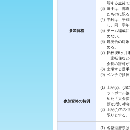
籍する生徒で
(3)
選手は、都道
たものに限る
(4)
年齢は、平成9
し、同一学年
参加資格
(5)
チーム編成に
めない。
(6)
統廃合の対象
める。
(7)
転校後6ヶ月
一家転住など
会長の許可が
(8)
出場する選手
(9)
ベンチで指揮
(1)
上記(2)、
ットボール協
めた「大会参
参加資格の特例
照)に従い参
(2)
上記(4)ア
限りとする。
(1)
各都道府県は