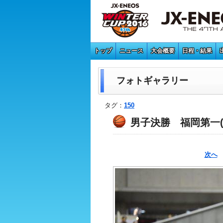
トップ
ニュース
大会概要
日程・結果
フォトギャラリー
タグ：
150
男子決勝 福岡第一(総体
次へ