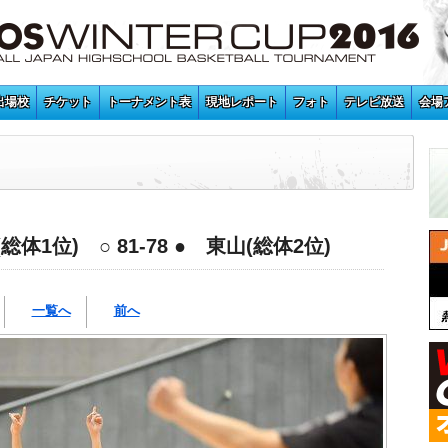
出場校
チケット
トーナメント表
現地レポート
フォト
テレビ放送
会場
1位) ○ 81-78 ● 東山(総体2位)
一覧へ
前へ