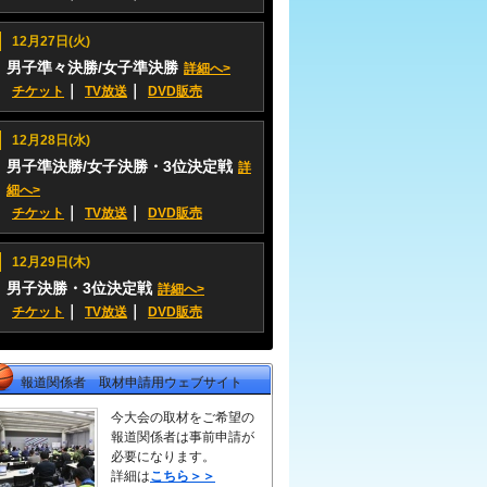
12月27日(火)
男子準々決勝/女子準決勝
詳細へ>
｜
｜
チケット
TV放送
DVD販売
12月28日(水)
男子準決勝/女子決勝・3位決定戦
詳
細へ>
｜
｜
チケット
TV放送
DVD販売
12月29日(木)
男子決勝・3位決定戦
詳細へ>
｜
｜
チケット
TV放送
DVD販売
報道関係者 取材申請用ウェブサイト
今大会の取材をご希望の
報道関係者は事前申請が
必要になります。
詳細は
こちら＞＞