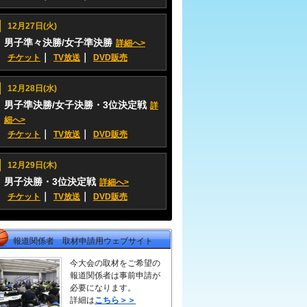
12月27日(火)
男子準々決勝/女子準決勝
詳細へ>
｜
｜
チケット
TV放送
DVD販売
12月28日(水)
男子準決勝/女子決勝・3位決定戦
詳
細へ>
｜
｜
チケット
TV放送
DVD販売
12月29日(木)
男子決勝・3位決定戦
詳細へ>
｜
｜
チケット
TV放送
DVD販売
報道関係者 取材申請用ウェブサイト
今大会の取材をご希望の
報道関係者は事前申請が
必要になります。
詳細は
こちら＞＞