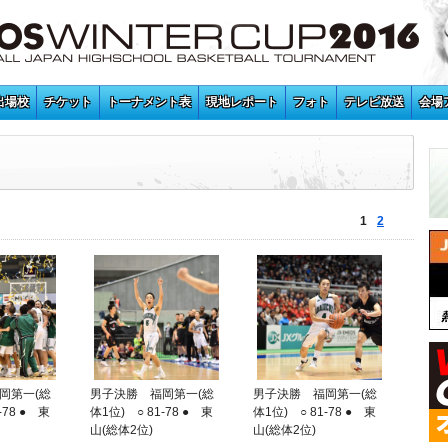
出場校
チケット
トーナメント表
現地レポート
フォト
テレビ放送
会場
1
2
岡第一(総
男子決勝 福岡第一(総
男子決勝 福岡第一(総
-78 ● 東
体1位) ○ 81-78 ● 東
体1位) ○ 81-78 ● 東
山(総体2位)
山(総体2位)