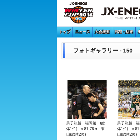
トップ
ニュース
大会概要
日程・結果
フォトギャラリー - 150
男子決勝 福岡第一(総
男子決勝 福
体1位) ○ 81-78 ● 東
体1位) ○ 81
山(総体2位)
山(総体2位)