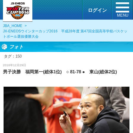
ログイン
MENU
JBA_HOME
>
JX-ENEOSウインターカップ2016 平成28年度 第47回全国高等学校バスケッ
トボール選抜優勝大会
フォト
タグ：
150
フォト
2016年12月29日
男子決勝 福岡第一(総体1位) ○ 81-78 ● 東山(総体2位)