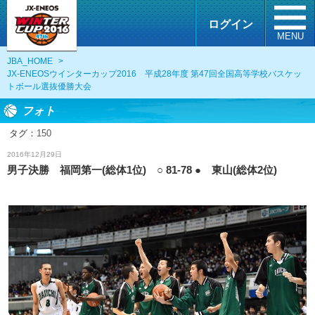
ログイン
MENU
JBA_HOME
>
JX-ENEOSウインターカップ2016 平成28年度 第47回全国高等学校バスケッ
トボール選抜優勝大会
フォト
タグ：
150
フォト
2016年12月29日
男子決勝 福岡第一(総体1位) ○ 81-78 ● 東山(総体2位)