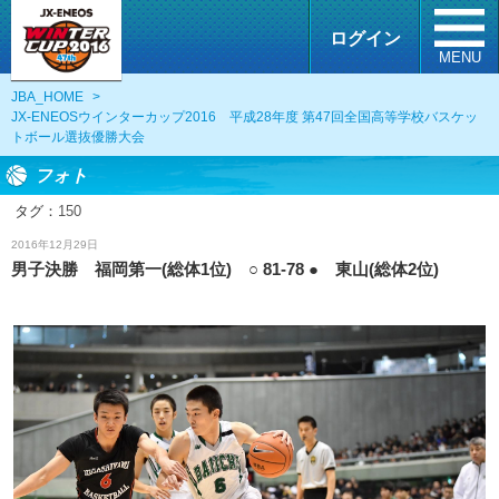
ログイン
MENU
JBA_HOME
>
JX-ENEOSウインターカップ2016 平成28年度 第47回全国高等学校バスケッ
トボール選抜優勝大会
フォト
タグ：
150
フォト
2016年12月29日
男子決勝 福岡第一(総体1位) ○ 81-78 ● 東山(総体2位)