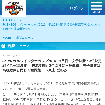
ログイン
MENU
JBA_HOME
>
JX-ENEOSウインターカップ2016 平成28年度 第47回全国高等学校バスケッ
トボール選抜優勝大会
HOME
>
最新ニュース
最新ニュース
2016年12月28日
JX-ENEOSウインターカップ2016 6日目 女子決勝・3位決定
戦／男子準決勝 -桜花学園が2年ぶりに王座奪還。男子決勝は
高校総体と同じく福岡第一vs東山に決定-
「JX-ENEOSウインターカップ2016 平成28年度 第47回全国高等学校
バスケットボール選抜優勝大会」
は、1日早く女子は最終日を迎えました。決勝戦は桜花学園(高校総体1
位)が、67-65で岐阜女子(高校総体2位)を下し、2年ぶりの王座奪還。通算
21回目の優勝は、男女を通じて大会最多優勝回数を更新しました。男子