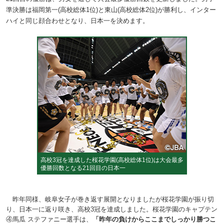
準決勝は福岡第一(高校総体1位)と東山(高校総体2位)が勝利し、インター
ハイと同じ顔合わせとなり、日本一を決めます。
高校3冠を達成した桜花学園(高校総体1位)は大会最多
優勝回数となる21回目の日本一
昨年同様、岐阜女子が巻き返す展開となりましたが桜花学園が振り切
り、日本一に返り咲き、高校3冠を達成しました。桜花学園のキャプテン
④馬瓜 ステファニー選手は、
「昨年の負けからここまでしっかり勝つこ