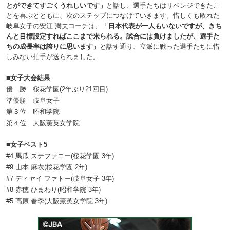
とができてすごくうれしいです」
と話し、選手たちはリベンジできたこ
とを喜ぶとともに、次のステップにつなげていきます。惜しくも敗れた
岐阜女子の安江 満夫コーチは、
「日本代表が一人もいないですが、きち
んと目標設定すればここまで来られる。試合には負けましたが、選手た
ちの成長率は誇りに思います」
と話す通り、立派に戦った選手たちに惜
しみない拍手が送られました。
■女子大会結果
優 勝 桜花学園(2年ぶり21回目)
準優勝 岐阜女子
第３位 昭和学院
第４位 大阪薫英女学院
■女子ベスト5
#4 馬瓜 ステファニー(桜花学園 3年)
#9 山本 麻衣(桜花学園 2年)
#7 ディヤイ ファトー(岐阜女子 3年)
#8 赤穂 ひまわり(昭和学院 3年)
#5 髙原 春季(大阪薫英女学院 3年)