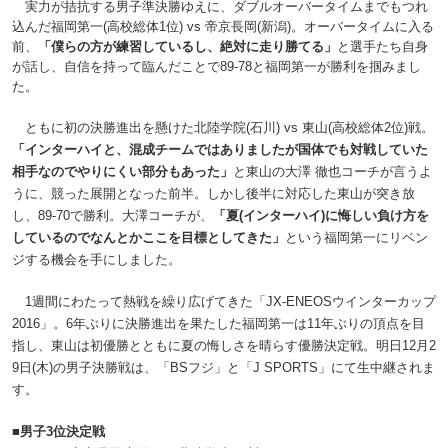
実力が拮抗する男子準決勝ゆえに、ダブルオーバータイムまでもつれ
込んだ福岡第一(高校総体1位) vs 帝京長岡(新潟)。オーバータイムに入る
前、
「僕らの方が練習しているし、絶対に走り勝てる」
と選手たち自身
が話し、自信を持って臨んだことで89-78と福岡第一が勝利を掴みまし
た。
ともに初の決勝進出を懸けた北陸学院(石川) vs 東山(高校総体2位)戦。
「インターハイと、混成チームではありましたが国体でも対戦していた
相手なのでやりにくい部分もあった」
と東山の大澤 徹也コーチが言うよ
うに、競った展開となった前半。しかし後半に対応した東山が突き放
し、89-70で勝利。大澤コーチが、
「夏(インターハイ)に悔しい負け方を
しているのでなんとかここを目標としてきた」
という福岡第一にリベン
ジする機会を手にしました。
1週間にわたって熱戦を繰り広げてきた「JX-ENEOSウインターカップ
2016」。6年ぶりに決勝進出を果たした福岡第一は11年ぶりの頂点を目
指し、東山は初優勝とともに夏の悔しさを晴らす優勝決定戦。明日12月2
9日(木)の男子決勝戦は、「BSフジ」と「J SPORTS」にて生中継されま
す。
■男子3位決定戦