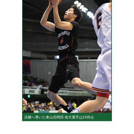
決勝へ導いた東山④岡田 侑大選手は24得点