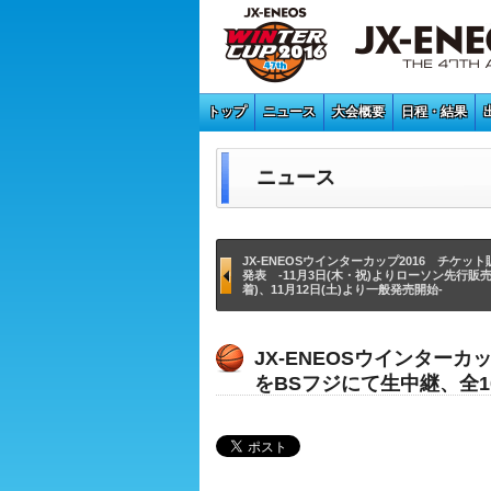
トップ
ニュース
大会概要
日程・結果
ニュース
前
JX-ENEOSウインターカップ2016 チケッ
発表 -11月3日(木・祝)よりローソン先行販売
後
着)、11月12日(土)より一般発売開始-
の
ニ
JX-ENEOSウインター
ュ
をBSフジにて生中継、全10
ー
ス