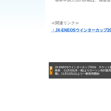
≪関連リンク≫
・JX-ENEOSウインターカップ
前
JX-ENEOSウインターカップ2016 チケッ
発表 -11月3日(木・祝)よりローソン先行販売
後
着)、11月12日(土)より一般発売開始-
の
ニ
ュ
ー
ス