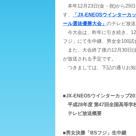
本年12月23日(金・祝)から29
す、
「JX-ENEOSウインターカ
ール選抜優勝大会」
のテレビ放送
今大会は、昨年に引き続き、12月
フジ」にて生中継、男女全100試合
また、大会終了後の12月30日
が放送される予定です。
つきましては、下記の通りお知
■JX-ENEOSウインターカップ20
平成28年度 第47回全国高等
テレビ放送概要
■男女決勝「BSフジ」生中継