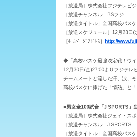
［放送局］株式会社フジテレビジ
［放送チャンネル］BSフジ
［放送タイトル］全国高校バスケ選
［放送スケジュール］12月28日(
［ﾎｰﾑﾍﾟｰｼﾞｱﾄﾞﾚｽ］
http://www.fuj
◆「高校バスケ最強決定戦！ウイ
12月30日(金)27:00よりフジテ
チームメートと流した汗、涙、そ
高校バスケに捧げた「情熱」と「
■男女全100試合「J SPORTS」
［放送局］株式会社ジェイ・スポ
［放送チャンネル］J SPORTS 
［放送タイトル］全国高校バスケ選