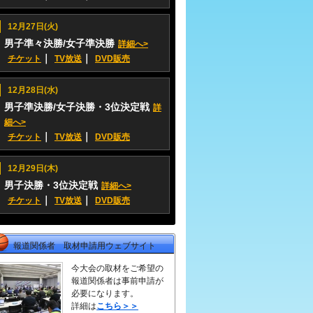
12月27日(火)
男子準々決勝/女子準決勝
詳細へ>
｜
｜
チケット
TV放送
DVD販売
12月28日(水)
男子準決勝/女子決勝・3位決定戦
詳
細へ>
｜
｜
チケット
TV放送
DVD販売
12月29日(木)
男子決勝・3位決定戦
詳細へ>
｜
｜
チケット
TV放送
DVD販売
報道関係者 取材申請用ウェブサイト
今大会の取材をご希望の
報道関係者は事前申請が
必要になります。
詳細は
こちら＞＞