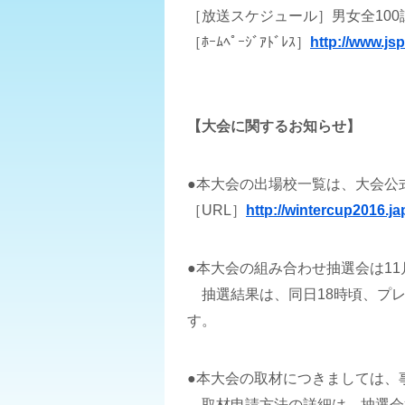
［放送スケジュール］男女全100試
［ﾎｰﾑﾍﾟｰｼﾞｱﾄﾞﾚｽ］
http://www.jsp
【大会に関するお知らせ】
●本大会の出場校一覧は、大会公
［URL］
http://wintercup2016.ja
●本大会の組み合わせ抽選会は11
抽選結果は、同日18時頃、プレ
す。
●本大会の取材につきましては、
取材申請方法の詳細は、抽選会