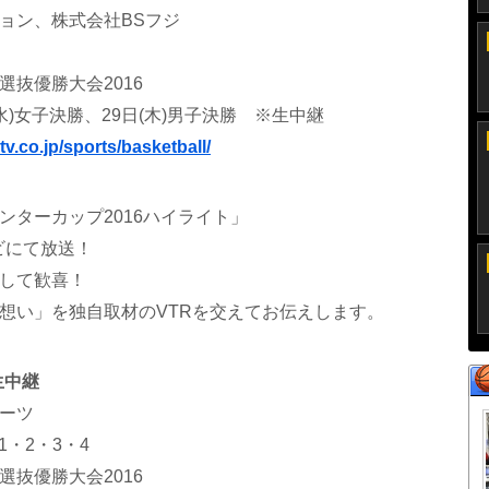
ョン、株式会社BSフジ
抜優勝大会2016
水)女子決勝、29日(木)男子決勝 ※生中継
itv.co.jp/sports/basketball/
ンターカップ2016ハイライト」
レビにて放送！
して歓喜！
想い」を独自取材のVTRを交えてお伝えします。
生中継
ーツ
1・2・3・4
抜優勝大会2016