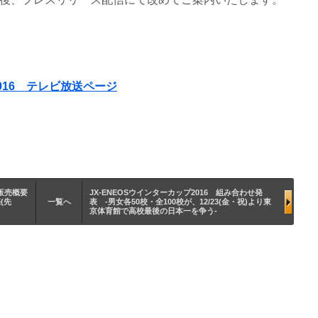
2016 テレビ放送ページ
ト販売概要
JX-ENEOSウインターカップ2016 組み合わせ発
(先
一覧へ
表 -男女各50校・全100校が、12/23(金・祝)より東
京体育館で高校最後の日本一を争う-