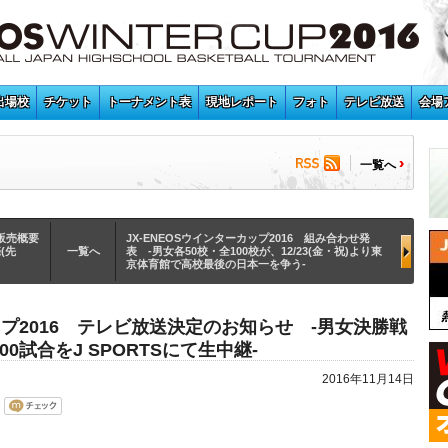
出場校
チケット
トーナメント表
現地レポート
フォト
テレビ放送
会場
一覧へ
ト販売概要
JX-ENEOSウインターカップ2016 組み合わせ発
(先
一覧へ
表 -男女各50校・全100校が、12/23(金・祝)より東
京体育館で高校最後の日本一を争う-
カップ2016 テレビ放送決定のお知らせ -男女決勝戦
0試合をJ SPORTSにて生中継-
2016年11月14日