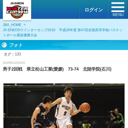
ログイン
MENU
JBA_HOME
>
JX-ENEOSウインターカップ2016 平成28年度 第47回全国高等学校バスケッ
トボール選抜優勝大会
フォト
タグ：
133
フォト
2016年12月26日
男子2回戦 県立松山工業(愛媛) 73-74 北陸学院(石川)