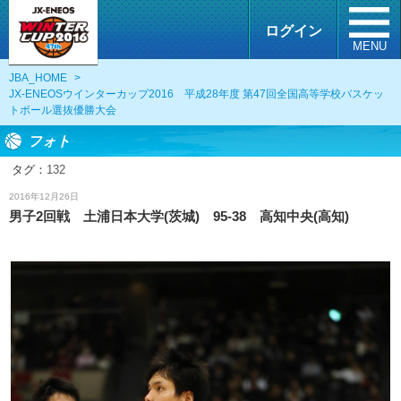
ログイン
MENU
JBA_HOME
>
JX-ENEOSウインターカップ2016 平成28年度 第47回全国高等学校バスケッ
トボール選抜優勝大会
フォト
タグ：
132
フォト
2016年12月26日
男子2回戦 土浦日本大学(茨城) 95-38 高知中央(高知)