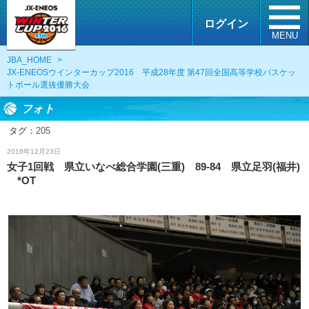
ログイン
MENU
JBA_HOME
>
JX-ENEOSウインターカップ2016 平成28年度 第47回全国高等学校バスケッ
トボール選抜優勝大会
フォト
タグ：
205
フォト
2016年12月23日
女子1回戦 県立いなべ総合学園(三重) 89-84 県立足羽(福井)
*OT