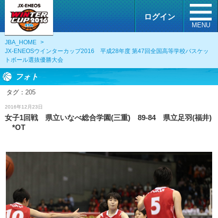
ログイン
MENU
JBA_HOME
>
JX-ENEOSウインターカップ2016 平成28年度 第47回全国高等学校バスケッ
トボール選抜優勝大会
フォト
タグ：
205
フォト
2016年12月23日
女子1回戦 県立いなべ総合学園(三重) 89-84 県立足羽(福井)
*OT