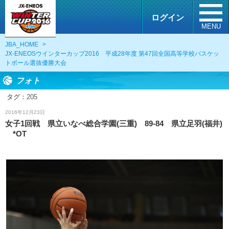
ログイン
MENU
JBA_HOME
>
JX-ENEOSウインターカップ2016 平成28年度 第47回全国高等学校バスケッ
トボール選抜優勝大会
フォト
タグ：
205
フォト
2016年12月23日
女子1回戦 県立いなべ総合学園(三重) 89-84 県立足羽(福井)
*OT